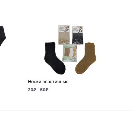
Диапазон
цен:
20₽
–
50₽
Носки эластичные
20
₽
–
50
₽