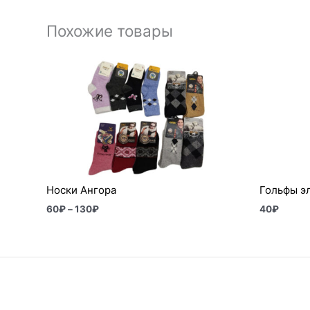
Похожие товары
Диапазон
цен:
60₽
–
130₽
Носки Ангора
Гольфы э
60
₽
–
130
₽
40
₽