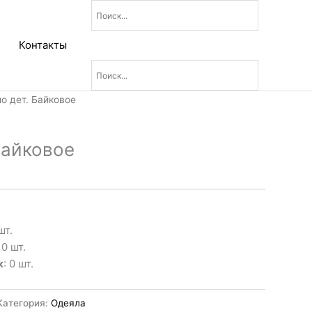
Контакты
о дет. Байковое
Байковое
шт.
: 0 шт.
к
: 0 шт.
Категория:
Одеяла