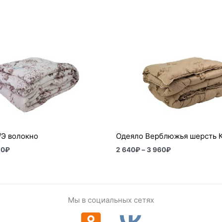
Диапазон
Диапазон
цен:
цен:
980₽
2
–
640₽
1
–
110₽
3
960₽
/Э волокно
Одеяло Верблюжья шерсть 
10
₽
2 640
₽
–
3 960
₽
Мы в социальных сетях