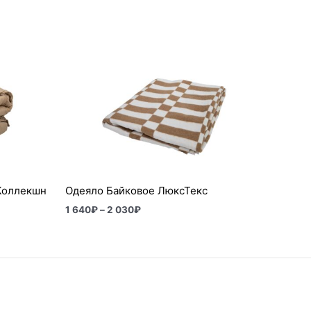
Диапазон
цен:
1
640₽
–
2
030₽
Коллекшн
Одеяло Байковое ЛюксТекс
1 640
₽
–
2 030
₽