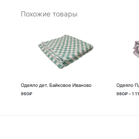
Похожие товары
Одеяло дет. Байковое Иваново
Одеяло П
960
₽
980
₽
–
1 1