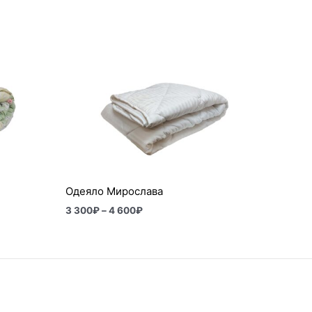
Диапазон
цен:
3
300₽
–
4
600₽
Одеяло Мирослава
3 300
₽
–
4 600
₽