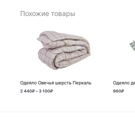
Похожие товары
Диапазон
цен:
2
440₽
–
3
100₽
Одеяло Овечья шерсть Перкаль
Одеяло де
2 440
₽
–
3 100
₽
960
₽