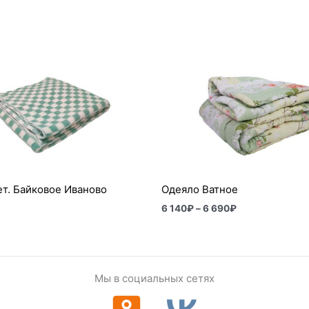
Диапазон
цен:
6
140₽
–
6
690₽
т. Байковое Иваново
Одеяло Ватное
6 140
₽
–
6 690
₽
Мы в социальных сетях