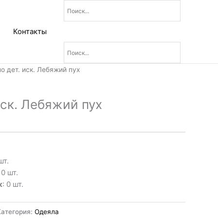
Контакты
о дет. иск. Лебяжий пух
иск. Лебяжий пух
шт.
: 0 шт.
к
: 0 шт.
Категория:
Одеяла