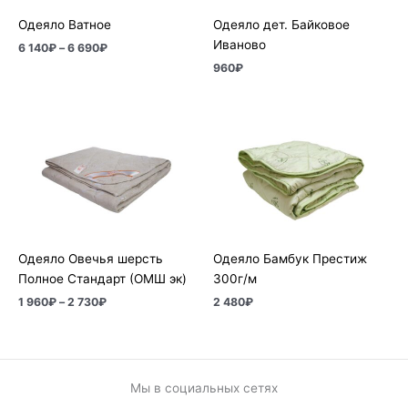
Одеяло Ватное
Одеяло дет. Байковое
Иваново
6 140
₽
–
6 690
₽
960
₽
Диапазон
цен:
1
960₽
–
2
730₽
Одеяло Овечья шерсть
Одеяло Бамбук Престиж
Полное Стандарт (ОМШ эк)
300г/м
1 960
₽
–
2 730
₽
2 480
₽
Мы в социальных сетях