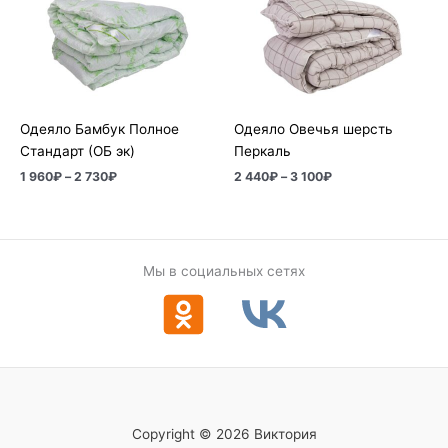
1
2
960₽
440₽
–
–
2
3
730₽
100₽
Одеяло Бамбук Полное
Одеяло Овечья шерсть
Стандарт (ОБ эк)
Перкаль
1 960
₽
–
2 730
₽
2 440
₽
–
3 100
₽
Мы в социальных сетях
Copyright © 2026 Виктория