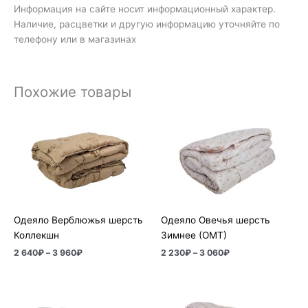
Информация на сайте носит информационный характер.
Наличие, расцветки и другую информацию уточняйте по
телефону или в магазинах
Похожие товары
Диапазон
Диапазон
цен:
цен:
2
2
640₽
230₽
–
–
3
3
960₽
060₽
Одеяло Верблюжья шерсть
Одеяло Овечья шерсть
Коллекшн
Зимнее (ОМТ)
2 640
₽
–
3 960
₽
2 230
₽
–
3 060
₽
Диапазон
Диапазон
цен:
цен: