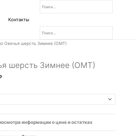
Контакты
Диапазон
ло Овечья шерсть Зимнее (ОМТ)
цен:
2
ья шерсть Зимнее (ОМТ)
230₽
–
₽
3
060₽
росмотра информации о цене и остатках