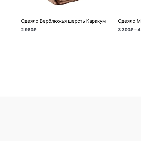
Одеяло Верблюжья шерсть Каракум
Одеяло М
2 960
₽
3 300
₽
–
4