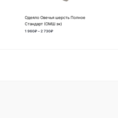
Одеяло Овечья шерсть Полное
Стандарт (ОМШ эк)
1 960
₽
–
2 730
₽