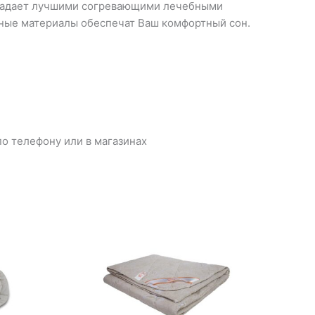
обладает лучшими согревающими лечебными
ьные материалы обеспечат Ваш комфортный сон.
о телефону или в магазинах
Диапазон
цен:
1
960₽
–
2
730₽