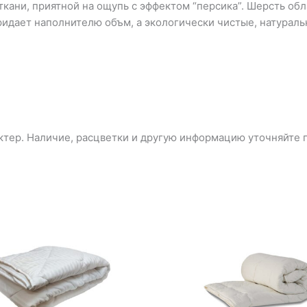
ткани, приятной на ощупь с эффектом “персика”. Шерсть 
ридает наполнителю объм, а экологически чистые, натурал
тер. Наличие, расцветки и другую информацию уточняйте п
Диапазон
Диапазон
цен:
цен:
3
2
300₽
040₽
–
–
4
2
600₽
340₽