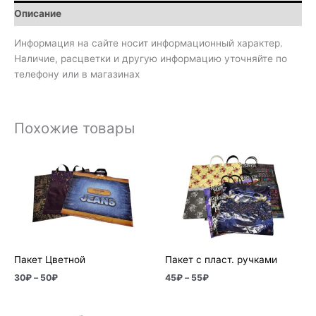
Описание
Информация на сайте носит информационный характер.
Наличие, расцветки и другую информацию уточняйте по
телефону или в магазинах
Похожие товары
Диапазон
Диапазон
цен:
цен:
30₽
45₽
–
–
50₽
55₽
Пакет Цветной
Пакет с пласт. ручками
30
₽
–
50
₽
45
₽
–
55
₽