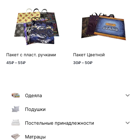
Диапазон
Диапазон
цен:
цен:
45₽
30₽
–
–
55₽
50₽
Пакет с пласт. ручками
Пакет Цветной
45
₽
–
55
₽
30
₽
–
50
₽
Одеяла
Подушки
Постельные принадлежности
Матрацы