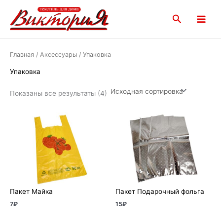
Перейти
Main
к
Поиск
Menu
содержимому
Главная
/
Аксессуары
/ Упаковка
Упаковка
Показаны все результаты (4)
Пакет Майка
Пакет Подарочный фольга
7
₽
15
₽