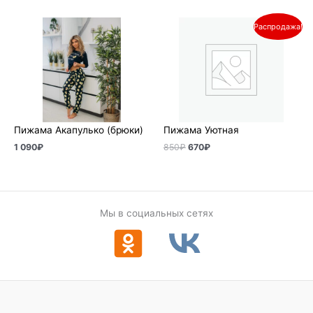
Первоначальная
Текущая
Распродажа!
цена
цена:
составляла
670₽.
850₽.
Пижама Акапулько (брюки)
Пижама Уютная
1 090
₽
850
₽
670
₽
Мы в социальных сетях