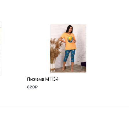
Пижама М1134
820
₽