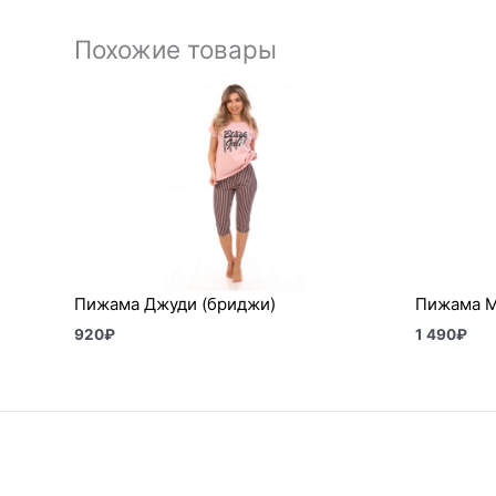
Похожие товары
Пижама Джуди (бриджи)
Пижама 
920
₽
1 490
₽