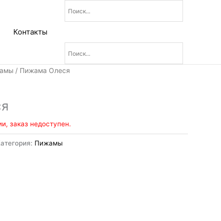
Контакты
амы
/ Пижама Олеся
ся
ии, заказ недоступен.
Категория:
Пижамы