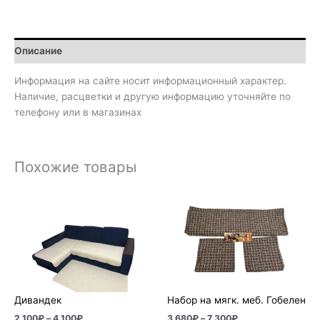
Описание
Информация на сайте носит информационный характер.
Наличие, расцветки и другую информацию уточняйте по
телефону или в магазинах
Похожие товары
Диапазон
Диапазон
цен:
цен:
2
3
100₽
680₽
–
–
4
7
100₽
300₽
Дивандек
Набор на мягк. меб. Гобелен
2 100
₽
–
4 100
₽
3 680
₽
–
7 300
₽