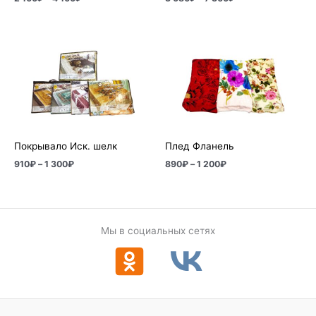
Диапазон
Диапазон
цен:
цен:
910₽
890₽
–
–
1
1
300₽
200₽
Покрывало Иск. шелк
Плед Фланель
910
₽
–
1 300
₽
890
₽
–
1 200
₽
Мы в социальных сетях