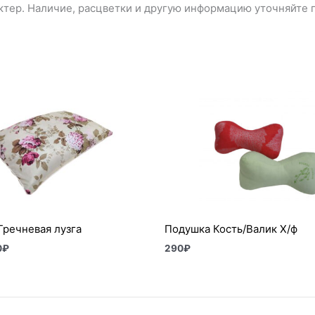
тер. Наличие, расцветки и другую информацию уточняйте п
Диапазон
цен:
340₽
–
750₽
Гречневая лузга
Подушка Кость/Валик Х/ф
0
₽
290
₽