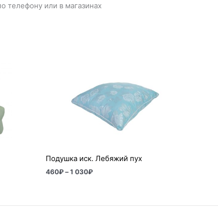
о телефону или в магазинах
Диапазон
цен:
460₽
–
1
030₽
Подушка иск. Лебяжий пух
460
₽
–
1 030
₽