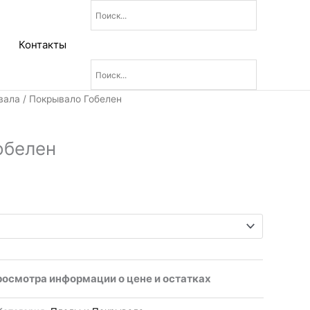
Контакты
Диапазон
вала
/ Покрывало Гобелен
цен:
1
обелен
720₽
–
2
760₽
росмотра информации о цене и остатках