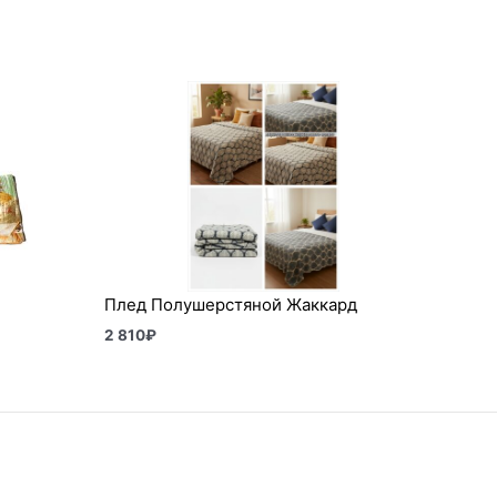
Плед Полушерстяной Жаккард
2 810
₽