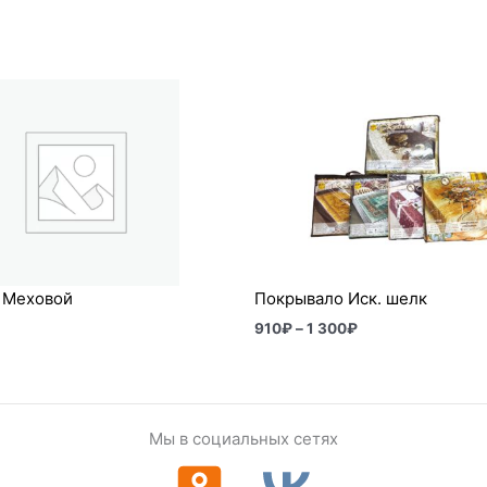
Диапазон
цен:
910₽
–
1
300₽
. Меховой
Покрывало Иск. шелк
910
₽
–
1 300
₽
Мы в социальных сетях