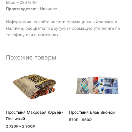
Евро – 220*240
Производство:
г.Иваново
Информация на сайте носит информационный характер.
Наличие, расцветки и другую информацию уточняйте по
телефону или в магазинах
Похожие товары
Диапазон
Диапазон
цен:
цен:
2
570₽
720₽
–
–
960₽
2
950₽
Простыня Махровая Юрьев-
Простыня Бязь Эконом
Польский
570
₽
–
960
₽
2 720
₽
–
2 950
₽