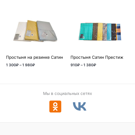
Диапазон
Диапазон
цен:
цен:
1
910₽
300₽
–
–
1
1
380₽
980₽
Простыня на резинке Сатин
Простыня Сатин Престиж
1 300
₽
–
1 980
₽
910
₽
–
1 380
₽
Мы в социальных сетях