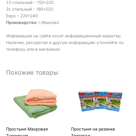
1,5 спальный – 150*220.
2х спальный – 180*220.
Евро – 220*240
Производство:
г.Иваново
Информация на сайте носит информационный характер.
Наличие, расцветки и другую информацию уточняйте по
телефону или в магазинах
Похожие товары
Диапазон
Диапазон
цен:
цен:
3
840₽
060₽
–
–
1
3
380₽
500₽
Простыня Махровая
Простыня на резинке
Туркмения
Трикотаж