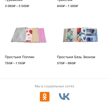
3 060
₽
–
3 500
₽
840
₽
–
1 380
₽
Диапазон
Диапазон
цен:
цен:
750₽
570₽
–
–
1
960₽
150₽
Простыня Поплин
Простыня Бязь Эконом
750
₽
–
1 150
₽
570
₽
–
960
₽
Мы в социальных сетях