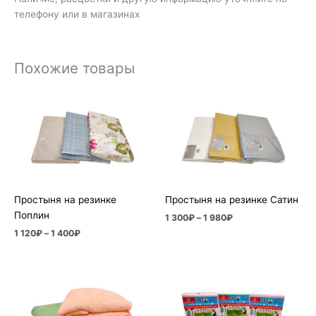
телефону или в магазинах
Похожие товары
Диапазон
Диапазон
цен:
цен:
1
1
120₽
300₽
–
–
1
1
400₽
980₽
Простыня на резинке
Простыня на резинке Сатин
Поплин
1 300
₽
–
1 980
₽
1 120
₽
–
1 400
₽
Диапазон
Диапазон
цен:
цен:
3
840₽
060₽
–