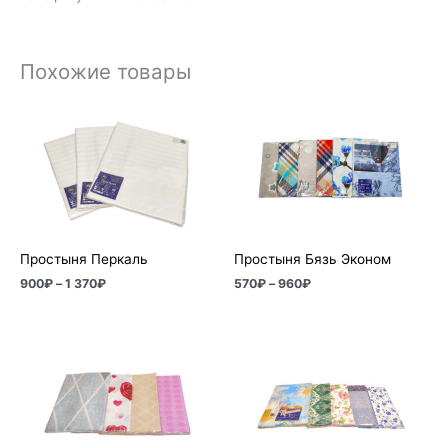
Похожие товары
Диапазон
Диапазон
цен:
цен:
900₽
570₽
–
–
1
960₽
370₽
Простыня Перкаль
Простыня Бязь Эконом
900
₽
–
1 370
₽
570
₽
–
960
₽
Диапазон
Диапазон
цен:
цен:
750₽
820₽
–
–
1
1
150₽
410₽