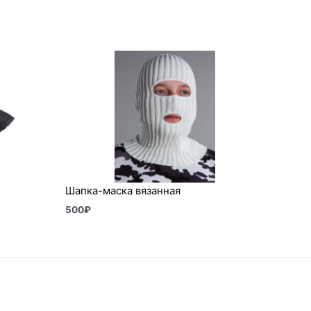
Шапка-маска вязанная
500
₽