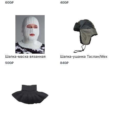
600
₽
400
₽
Шапка-маска вязанная
Шапка-ушанка Таслан/Мех
500
₽
840
₽