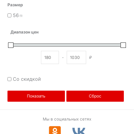
Размер
56
(1)
Диапазон цен
-
₽
Minimum Price
Maximum Price
Со скидкой
Показать
Сброс
Мы в социальных сетях