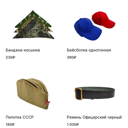
Бандана-косынка
Бейсболка однотонная
230
₽
390
₽
Пилотка СССР
Ремень Офицерский черный
180
₽
1 030
₽