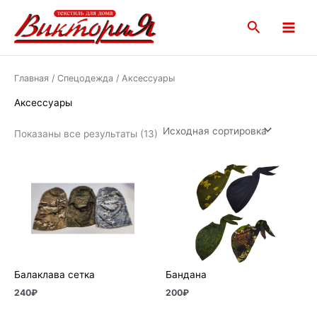
Перейти
Main
к
Поиск
Menu
содержимому
Главная
/
Спецодежда
/ Аксессуары
Аксессуары
Показаны все результаты (13)
Балаклава сетка
Бандана
240
₽
200
₽