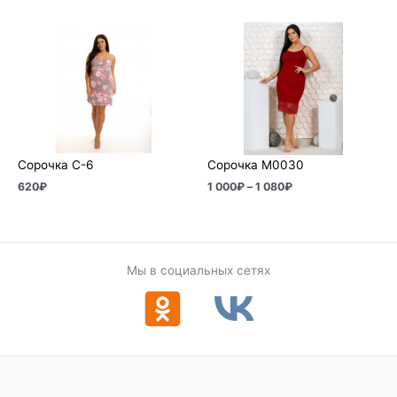
Диапазон
цен:
1
000₽
–
1
080₽
Сорочка С-6
Сорочка М0030
620
₽
1 000
₽
–
1 080
₽
Мы в социальных сетях