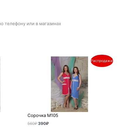
о телефону или в магазинах
Первоначальная
Текущая
Распродажа!
цена
цена:
составляла
390₽.
560₽.
Сорочка М105
560
₽
390
₽