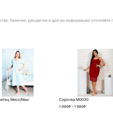
тер. Наличие, расцветки и другую информацию уточняйте п
Диапазон
цен:
1
000₽
–
1
080₽
ситец Мисс/Мыс
Сорочка М0030
1 000
₽
–
1 080
₽