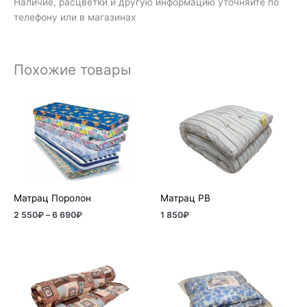
Наличие, расцветки и другую информацию уточняйте по
телефону или в магазинах
Похожие товары
Диапазон
цен:
2
550₽
–
6
690₽
Матрац Поролон
Матрац РВ
2 550
₽
–
6 690
₽
1 850
₽
Диапазон
цен:
3
160₽
–