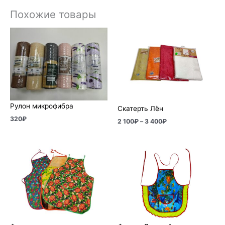
Похожие товары
Диапазон
цен:
2
100₽
–
3
400₽
Рулон микрофибра
Скатерть Лён
320
₽
2 100
₽
–
3 400
₽
Диапазон
цен:
180₽
–
320₽