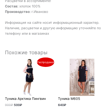
Расцветки в ассортименте!
Состав:
хлопок 100%
Производство:
г.Иваново
Информация на сайте носит информационный характер.
Наличие, расцветки и другую информацию уточняйте по
телефону или в магазинах
Похожие товары
Первоначальная
Текущая
Распродажа!
цена
цена:
составляла
500₽.
900₽.
Туника Арктика Пингвин
Туника М605
900
₽
500
₽
640
₽