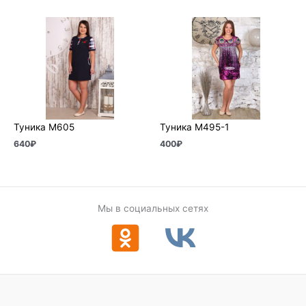
Туника М605
Туника М495-1
640
₽
400
₽
Мы в социальных сетях