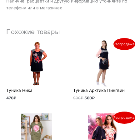
Наличие, расцветки и другую информацию уточняйте по
телефону или в магазинах
Похожие товары
Первоначальная
Текущая
Распродажа!
цена
цена:
составляла
500₽.
900₽.
Туника Ника
Туника Арктика Пингвин
470
₽
900
₽
500
₽
Первоначальная
Текущая
Распродажа!
цена
цена:
составляла
670₽.
950₽.