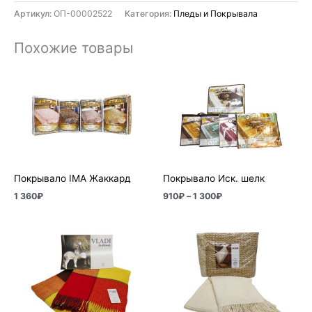
Артикул:
ОП-00002522
Категория:
Пледы и Покрывала
Похожие товары
Диапазон
цен:
910₽
–
1
300₽
Покрывало IMA Жаккард
Покрывало Иск. шелк
1 360
₽
910
₽
–
1 300
₽
Диапазон
Диапазон
цен:
цен:
3
6
570₽
630₽
–
–
5
7
270₽
910₽