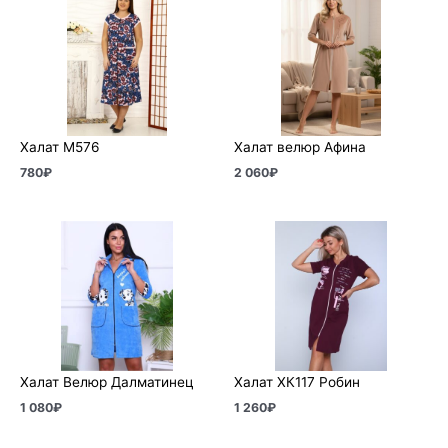
Халат М576
Халат велюр Афина
780
₽
2 060
₽
Халат Велюр Далматинец
Халат ХК117 Робин
1 080
₽
1 260
₽