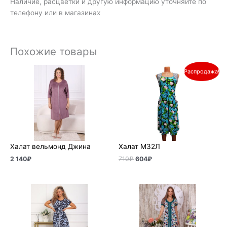
Наличие, расцветки и другую информацию уточняйте по
телефону или в магазинах
Похожие товары
Первоначальная
Текущая
Распродажа!
цена
цена:
составляла
604₽.
710₽.
Халат вельмонд Джина
Халат М32Л
2 140
₽
710
₽
604
₽