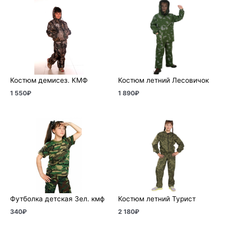
Костюм демисез. КМФ
Костюм летний Лесовичок
1 550
₽
1 890
₽
Футболка детская Зел. кмф
Костюм летний Турист
340
₽
2 180
₽