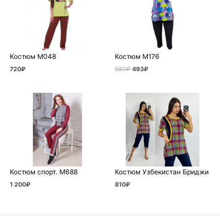
580₽.
Костюм М048
Костюм М176
720
₽
580
₽
493
₽
Костюм спорт. М688
Костюм Узбекистан Бриджи
1 200
₽
810
₽