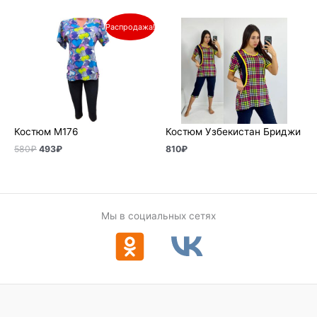
Первоначальная
Текущая
Распродажа!
цена
цена:
составляла
493₽.
580₽.
Костюм М176
Костюм Узбекистан Бриджи
580
₽
493
₽
810
₽
Мы в социальных сетях