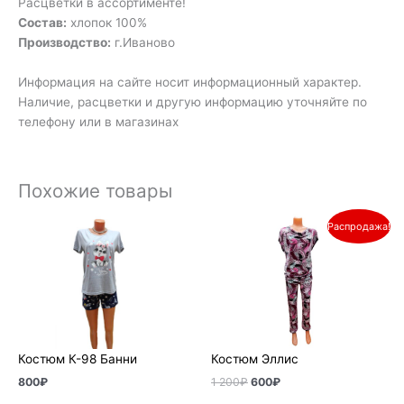
Расцветки в ассортименте!
Состав:
хлопок 100%
Производство:
г.Иваново
Информация на сайте носит информационный характер.
Наличие, расцветки и другую информацию уточняйте по
телефону или в магазинах
Похожие товары
Первоначальная
Текущая
Распродажа!
цена
цена:
составляла
600₽.
1
200₽.
Костюм К-98 Банни
Костюм Эллис
800
₽
1 200
₽
600
₽