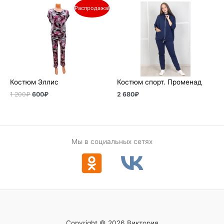
Первоначальная
Текущая
Распродажа!
цена
цена:
составляла
600₽.
1
200₽.
Костюм Эллис
Костюм спорт. Променад
1 200
₽
600
₽
2 680
₽
Мы в социальных сетях
Copyright © 2026 Виктория