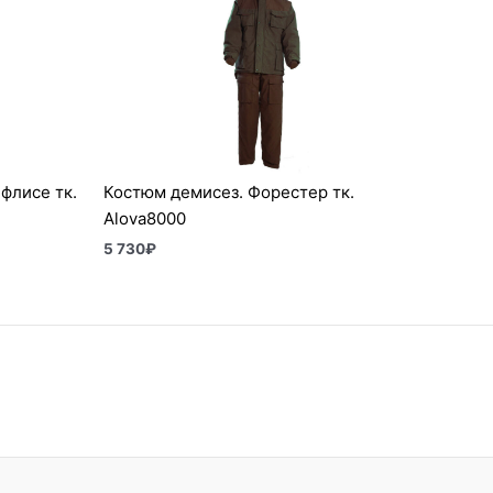
флисе тк.
Костюм демисез. Форестер тк.
Alova8000
5 730
₽