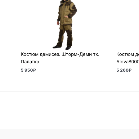
Костюм демисез. Шторм-Деми тк.
Костюм де
Палатка
Alova800
5 950
₽
5 260
₽