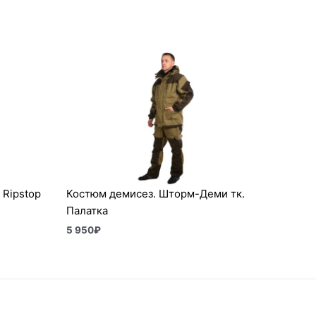
 Ripstop
Костюм демисез. Шторм-Деми тк.
Палатка
5 950
₽