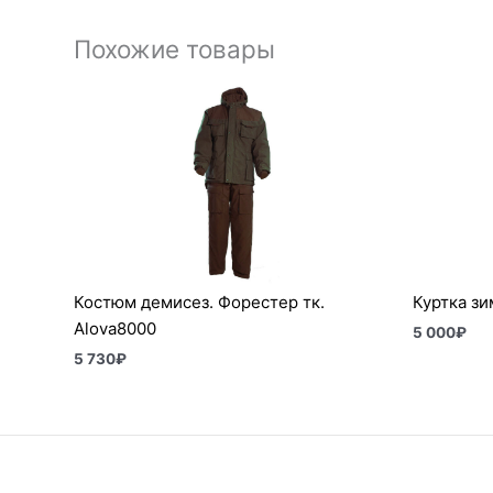
Похожие товары
Костюм демисез. Форестер тк.
Куртка зи
Alova8000
5 000
₽
5 730
₽