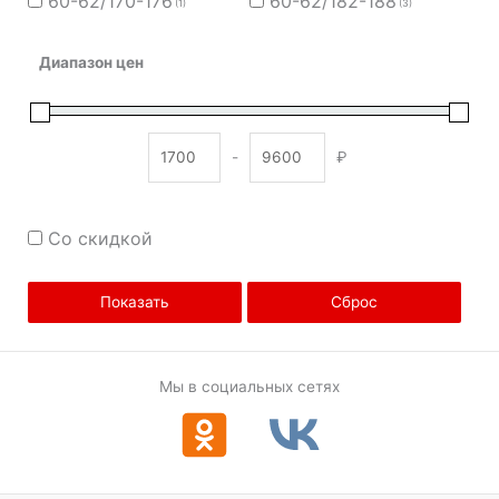
60-62/170-176
60-62/182-188
(1)
(3)
Диапазон цен
-
₽
Minimum Price
Maximum Price
Со скидкой
Показать
Сброс
Мы в социальных сетях