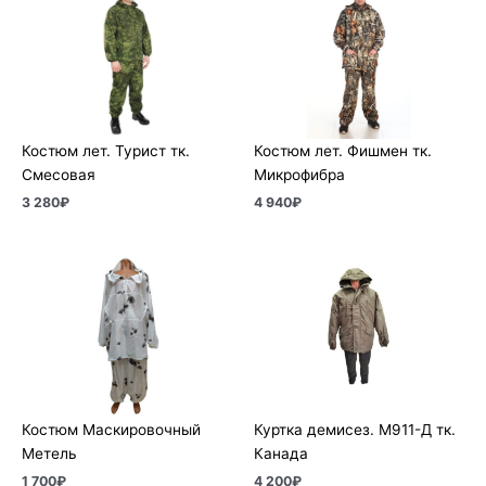
Костюм лет. Турист тк.
Костюм лет. Фишмен тк.
Смесовая
Микрофибра
3 280
₽
4 940
₽
Костюм Маскировочный
Куртка демисез. М911-Д тк.
Метель
Канада
1 700
₽
4 200
₽