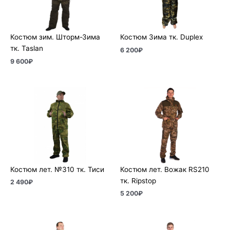
Костюм зим. Шторм-Зима
Костюм Зима тк. Duplex
тк. Taslan
6 200
₽
9 600
₽
Костюм лет. №310 тк. Тиси
Костюм лет. Вожак RS210
тк. Ripstop
2 490
₽
5 200
₽