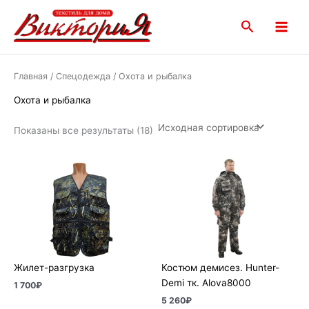
Перейти
Main
к
Поиск
Menu
содержимому
Главная
/
Спецодежда
/ Охота и рыбалка
Охота и рыбалка
Показаны все результаты (18)
Жилет-разгрузка
Костюм демисез. Hunter-
Demi тк. Alova8000
1 700
₽
5 260
₽