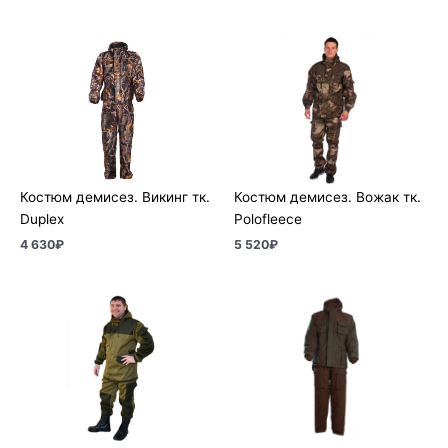
Костюм демисез. Викинг тк.
Костюм демисез. Вожак тк.
Duplex
Polofleece
4 630
₽
5 520
₽