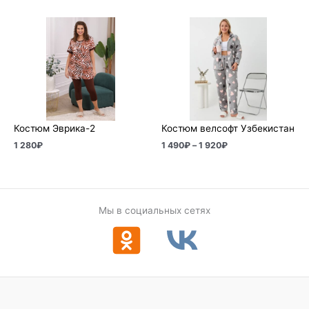
Диапазон
цен:
1
490₽
–
1
920₽
Костюм Эврика-2
Костюм велсофт Узбекистан
1 280
₽
1 490
₽
–
1 920
₽
Мы в социальных сетях