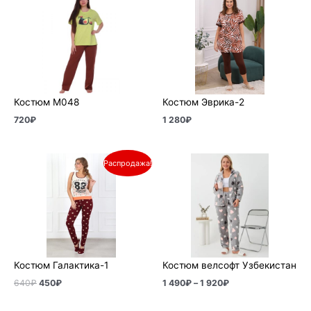
Костюм М048
Костюм Эврика-2
720
₽
1 280
₽
Первоначальная
Текущая
Диапазон
Распродажа!
цена
цена:
цен:
составляла
450₽.
1
640₽.
490₽
–
1
920₽
Костюм Галактика-1
Костюм велсофт Узбекистан
640
₽
450
₽
1 490
₽
–
1 920
₽