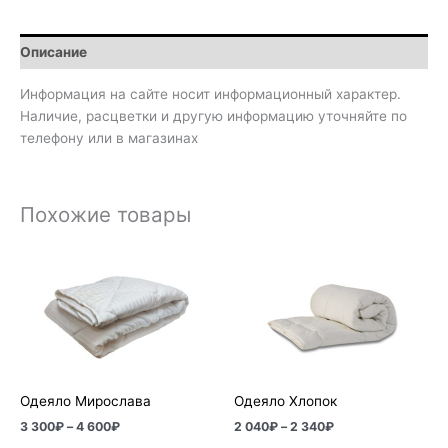
Описание
Информация на сайте носит информационный характер.
Наличие, расцветки и другую информацию уточняйте по
телефону или в магазинах
Похожие товары
Диапазон
Диапазон
цен:
цен:
3
2
300₽
040₽
–
–
4
2
600₽
340₽
Одеяло Мирослава
Одеяло Хлопок
3 300
₽
–
4 600
₽
2 040
₽
–
2 340
₽