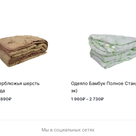
Диапазон
Диапазон
цен:
цен:
2
1
580₽
960₽
–
–
3
2
890₽
730₽
ерблюжья шерсть
Одеяло Бамбук Полное Стан
да
эк)
 890
₽
1 960
₽
–
2 730
₽
Мы в социальных сетях