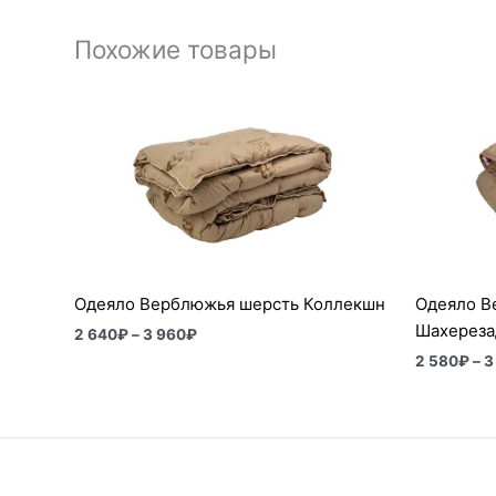
Похожие товары
Диапазон
цен:
2
640₽
–
3
960₽
Одеяло Верблюжья шерсть Коллекшн
Одеяло В
Шахереза
2 640
₽
–
3 960
₽
2 580
₽
–
3