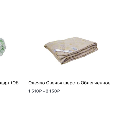
Диапазон
цен:
1
510₽
–
2
150₽
дарт (ОБ
Одеяло Овечья шерсть Облегченное
1 510
₽
–
2 150
₽