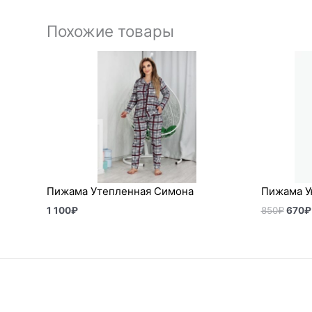
Похожие товары
Перв
цена
сост
850₽
Пижама Утепленная Симона
Пижама У
1 100
₽
850
₽
670
₽