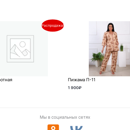
оначальная
Текущая
Распродажа!
цена:
авляла
670₽.
.
ютная
Пижама П-11
1 900
₽
Мы в социальных сетях