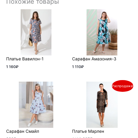
Похожие товары
Платье Вавилон-1
Сарафан Амазония-3
1 160
₽
1 110
₽
Первоначальная
Текущая
Распродажа!
цена
цена:
составляла
305₽.
610₽.
Сарафан Смайл
Платье Марлен