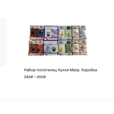
Диапазон
цен:
280₽
–
450₽
Набор полотенец Кухня Махр. Коробка
280
₽
–
450
₽