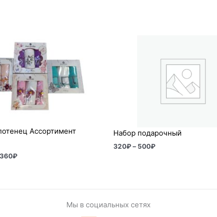
Диапазон
Диапазон
цен:
цен:
1
320₽
920₽
–
–
500₽
2
360₽
лотенец Ассортимент
Набор подарочный
320
₽
–
500
₽
 360
₽
Мы в социальных сетях