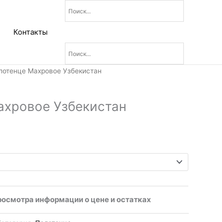
Контакты
апазон
лотенце Махровое Узбекистан
н:
0₽
ахровое Узбекистан
0₽
росмотра информации о цене и остатках