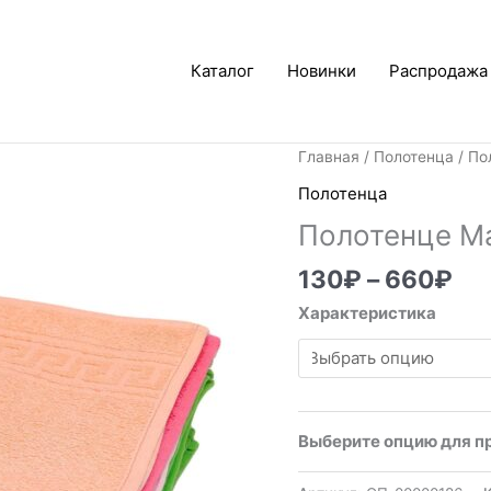
Каталог
Новинки
Распродажа
Ди
Главная
/
Полотенца
/ По
це
Полотенца
13
Полотенце М
–
66
130
₽
–
660
₽
Характеристика
Выберите опцию для п