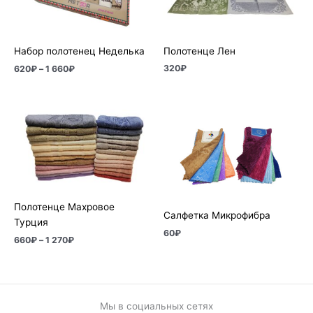
Полотенце Лен
Набор полотенец Неделька
320
₽
620
₽
–
1 660
₽
Диапазон
цен:
660₽
–
1
270₽
Полотенце Махровое
Салфетка Микрофибра
Турция
60
₽
660
₽
–
1 270
₽
Мы в социальных сетях