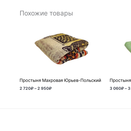
Похожие товары
Диапазон
цен:
2
720₽
–
2
950₽
Простыня Махровая Юрьев-Польский
Простыня
2 720
₽
–
2 950
₽
3 060
₽
–
3