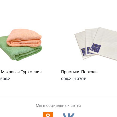
Диапазон
Диапазон
цен:
цен:
3
900₽
060₽
–
–
1
3
370₽
500₽
 Махровая Туркмения
Простыня Перкаль
 500
₽
900
₽
–
1 370
₽
Мы в социальных сетях