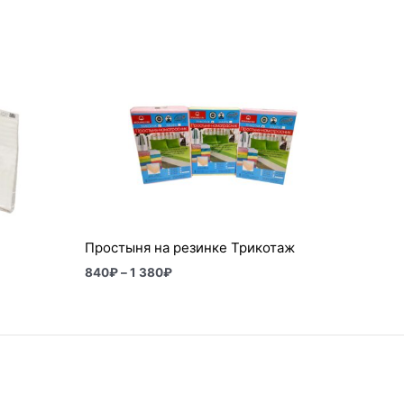
Диапазон
цен:
840₽
–
1
380₽
Простыня на резинке Трикотаж
840
₽
–
1 380
₽