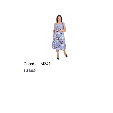
Сарафан М241
1 360
₽