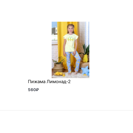
Пижама Лимонад-2
560
₽