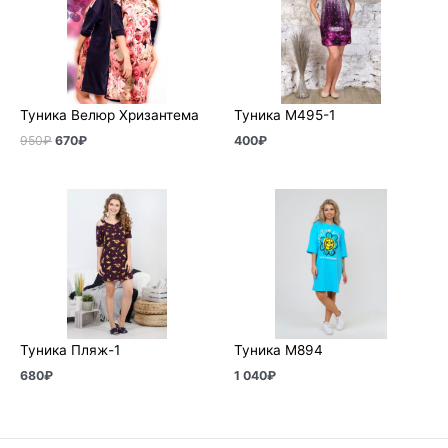
950₽.
Туника Велюр Хризантема
Туника М495-1
950
₽
670
₽
400
₽
Туника Пляж-1
Туника М894
680
₽
1 040
₽