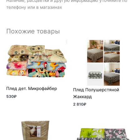
Наличие, расцветки и другую информацию уточняйте по
телефону или в магазинах
Похожие товары
Плед дет. Микрофайбер
Плед Полушерстяной
Жаккард
530
₽
2 810
₽
Диапазон
цен:
6
630₽