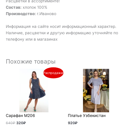
Расцветки в ассортименте!
Состав:
хлопок 100%
Производство:
г.Иваново
Информация на сайте носит информационный характер.
Наличие, расцветки и другую информацию уточняйте по
телефону или в магазинах
Похожие товары
Первоначальная
Текущая
Распродажа!
цена
цена:
составляла
320₽.
640₽.
Сарафан М206
Платье Узбекистан
640
₽
320
₽
920
₽